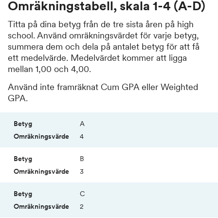
Omräkningstabell, skala 1-4 (A-D)
Titta på dina betyg från de tre sista åren på high
school. Använd omräkningsvärdet för varje betyg,
summera dem och dela på antalet betyg för att få
ett medelvärde. Medelvärdet kommer att ligga
mellan 1,00 och 4,00.
Använd inte framräknat Cum GPA eller Weighted
GPA.
Betyg
Omräkningsvärde
A
4
B
3
C
2