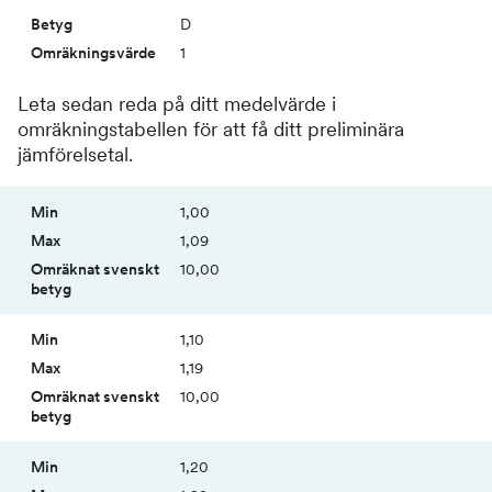
D
1
Leta sedan reda på ditt medelvärde i
omräkningstabellen för att få ditt preliminära
jämförelsetal.
Omräknat
1,00
Min
Max
svenskt
betyg
1,09
10,00
1,10
1,19
10,00
1,20