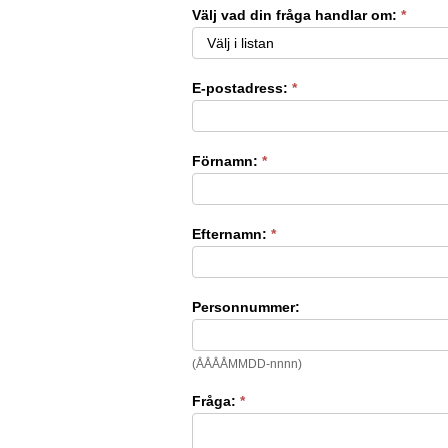
Antagningsservice
Välj vad din fråga handlar om:
*
E-postadress:
*
Förnamn:
*
Efternamn:
*
Personnummer:
(ÅÅÅÅMMDD-nnnn)
Fråga:
*