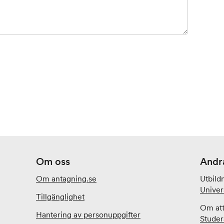
Om oss
Andr
Om antagning.se
Utbild
Univer
Tillgänglighet
Om att
Hantering av personuppgifter
Studer