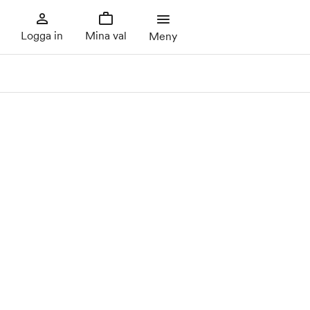
Logga in
Mina val
Meny