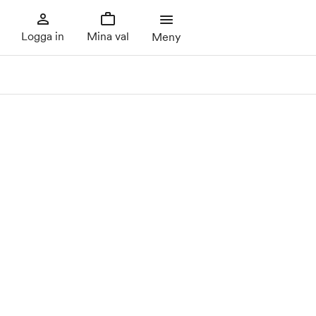
Logga in
Mina val
Meny