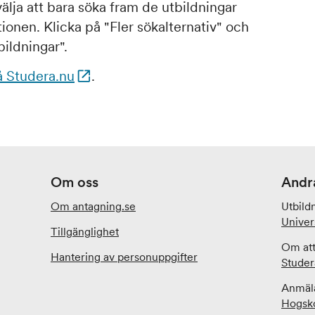
älja att bara söka fram de utbildningar
ionen. Klicka på "Fler sökalternativ" och
ildningar".
å Studera.nu
.
Om oss
Andr
Om antagning.se
Utbild
Univer
Tillgänglighet
Om att
Hantering av personuppgifter
Studer
Anmäla
Hogsko