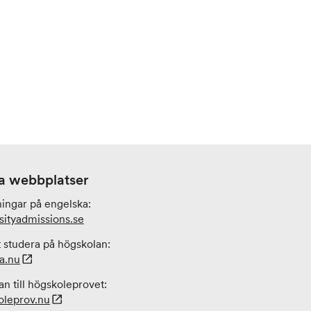
a webbplatser
ningar på engelska:
sityadmissions
.se
 studera på högskolan:
a.nu
n till högskoleprovet:
leprov.nu