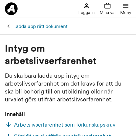
Logga in
Mina val
Meny
Ladda upp rätt dokument
Intyg om
arbetslivserfarenhet
Du ska bara ladda upp intyg om
arbetslivserfarenhet om det krävs för att du
ska bli behörig till en utbildning eller när
urvalet görs utifrån arbetslivserfarenhet.
Innehåll
Arbetslivserfarenhet som förkunskapskrav