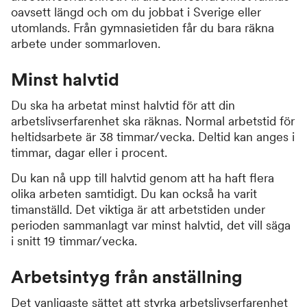
oavsett längd och om du jobbat i Sverige eller
utomlands. Från gymnasietiden får du bara räkna
arbete under sommarloven.
Minst halvtid
Du ska ha arbetat minst halvtid för att din
arbetslivserfarenhet ska räknas. Normal arbetstid för
heltidsarbete är 38 timmar/vecka. Deltid kan anges i
timmar, dagar eller i procent.
Du kan nå upp till halvtid genom att ha haft flera
olika arbeten samtidigt. Du kan också ha varit
timanställd. Det viktiga är att arbetstiden under
perioden sammanlagt var minst halvtid, det vill säga
i snitt 19 timmar/vecka.
Arbetsintyg från anställning
Det vanligaste sättet att styrka arbetslivserfarenhet